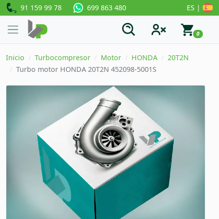
91 159 99 78
ES |
699 863 480
0
Inicio
Turbocompresor
Motor
HONDA
20T2N
Turbo motor HONDA 20T2N 452098-5001S