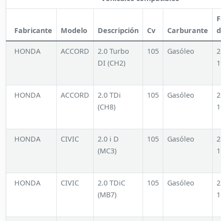
F
Fabricante
Modelo
Descripción
Cv
Carburante
d
HONDA
ACCORD
2.0 Turbo
105
Gasóleo
2
DI (CH2)
1
HONDA
ACCORD
2.0 TDi
105
Gasóleo
2
(CH8)
1
HONDA
CIVIC
2.0 i D
105
Gasóleo
2
(MC3)
1
HONDA
CIVIC
2.0 TDiC
105
Gasóleo
2
(MB7)
1