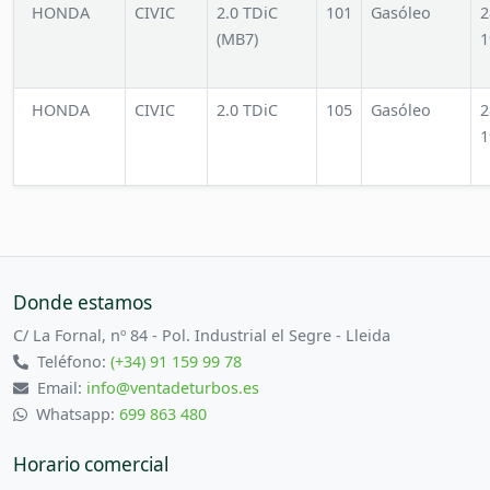
HONDA
CIVIC
2.0 TDiC
101
Gasóleo
2
(MB7)
1
HONDA
CIVIC
2.0 TDiC
105
Gasóleo
2
1
Donde estamos
C/ La Fornal, nº 84 - Pol. Industrial el Segre - Lleida
Teléfono:
(+34) 91 159 99 78
Email:
info@ventadeturbos.es
Whatsapp:
699 863 480
Horario comercial