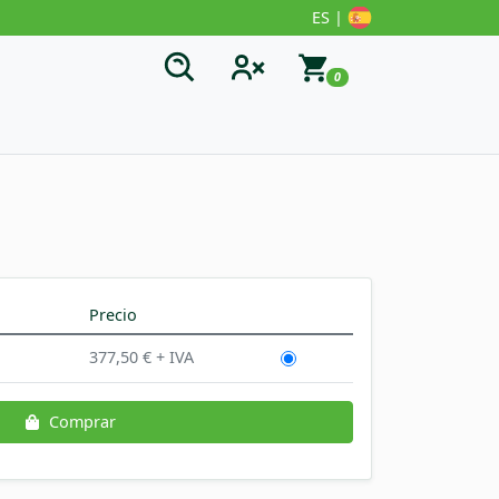
ES |
0
Precio
377,50 € + IVA
Comprar