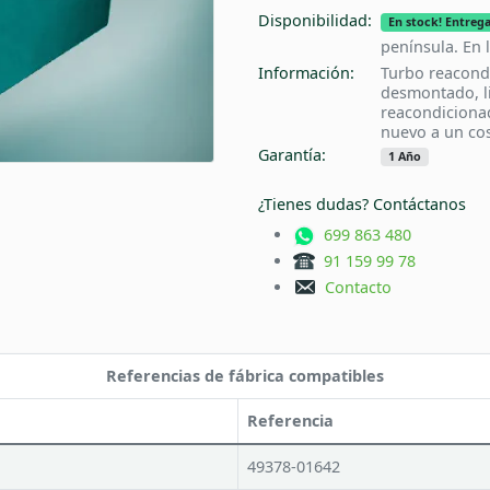
Disponibilidad:
En stock! Entrega
península. En 
Información:
Turbo reacond
desmontado, l
reacondiciona
nuevo a un cos
Garantía:
1 Año
¿Tienes dudas? Contáctanos
699 863 480
91 159 99 78
Contacto
Referencias de fábrica compatibles
Referencia
49378-01642