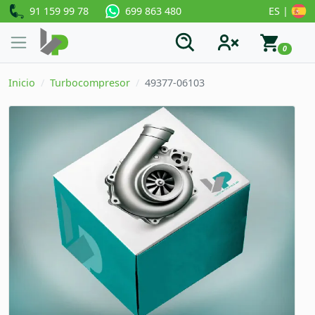
91 159 99 78
ES |
699 863 480
0
Inicio
Turbocompresor
49377-06103