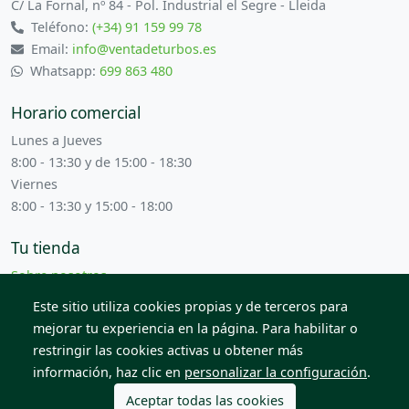
C/ La Fornal, nº 84 - Pol. Industrial el Segre - Lleida
Teléfono:
(+34) 91 159 99 78
Email:
info@ventadeturbos.es
Whatsapp:
699 863 480
Horario comercial
Lunes a Jueves
8:00 - 13:30 y de 15:00 - 18:30
Viernes
8:00 - 13:30 y 15:00 - 18:00
Tu tienda
Sobre nosotros
Términos y condiciones
Este sitio utiliza cookies propias y de terceros para
Contacta con nosotros
mejorar tu experiencia en la página. Para habilitar o
restringir las cookies activas u obtener más
información, haz clic en
personalizar la configuración
.
© 2026 Todos los derechos reservados. Venta de Piezas
2012 S.L.
Aceptar todas las cookies