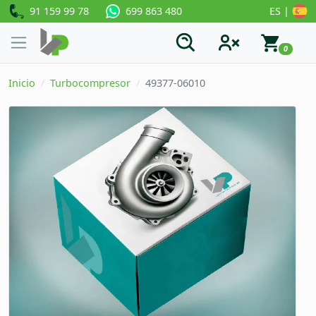
91 159 99 78
ES |
699 863 480
0
Inicio
Turbocompresor
49377-06010