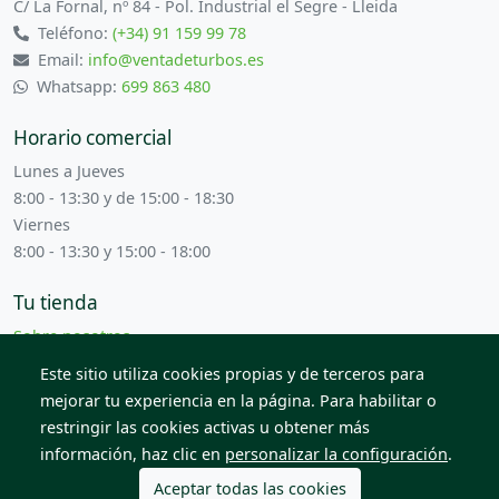
C/ La Fornal, nº 84 - Pol. Industrial el Segre - Lleida
Teléfono:
(+34) 91 159 99 78
Email:
info@ventadeturbos.es
Whatsapp:
699 863 480
Horario comercial
Lunes a Jueves
8:00 - 13:30 y de 15:00 - 18:30
Viernes
8:00 - 13:30 y 15:00 - 18:00
Tu tienda
Sobre nosotros
Términos y condiciones
Este sitio utiliza cookies propias y de terceros para
Contacta con nosotros
mejorar tu experiencia en la página. Para habilitar o
restringir las cookies activas u obtener más
información, haz clic en
personalizar la configuración
.
© 2026 Todos los derechos reservados. Venta de Piezas
2012 S.L.
Aceptar todas las cookies