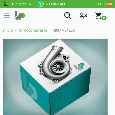
91 159 99 78
ES |
699 863 480
0
Inicio
Turbocompresor
49377-04200