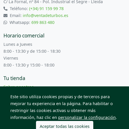
C/ La Fornal, nº 84 - Pol. Industrial el Segre - Lleida
Teléfono:
(+34) 91 159 99 78
Email:
info@ventadeturbos.es
Whatsapp:
699 863 480
Horario comercial
Lunes a Jueves
8:00 - 13:30 y de 15:00 - 18:30
Viernes
8:00 - 13:30 y 15:00 - 18:00
Tu tienda
Sobre nosotros
Términos y condiciones
Este sitio utiliza cookies propias y de terceros para
Contacta con nosotros
mejorar tu experiencia en la página. Para habilitar o
restringir las cookies activas u obtener más
información, haz clic en
personalizar la configuración
.
© 2026 Todos los derechos reservados. Venta de Piezas
2012 S.L.
Aceptar todas las cookies