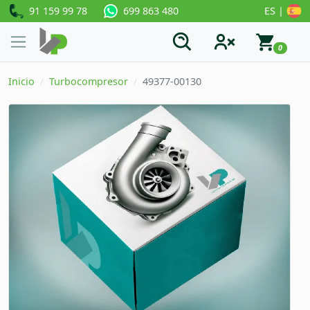
91 159 99 78
ES |
699 863 480
0
Inicio
Turbocompresor
49377-00130