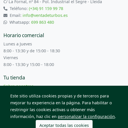
C/ La Fornal, nº 84 - Pol. Industrial el Segre - Lleida
Teléfono:
(+34) 91 159 99 78
Email:
info@ventadeturbos.es
Whatsapp:
699 863 480
Horario comercial
Lunes a Jueves
8:00 - 13:30 y de 15:00 - 18:30
Viernes
8:00 - 13:30 y 15:00 - 18:00
Tu tienda
Sobre nosotros
Términos y condiciones
Este sitio utiliza cookies propias y de terceros para
Contacta con nosotros
mejorar tu experiencia en la página. Para habilitar o
restringir las cookies activas u obtener más
información, haz clic en
personalizar la configuración
.
© 2026 Todos los derechos reservados. Venta de Piezas
2012 S.L.
Aceptar todas las cookies