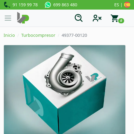
91 159 99 78
ES |
699 863 480
0
Inicio
Turbocompresor
49377-00120