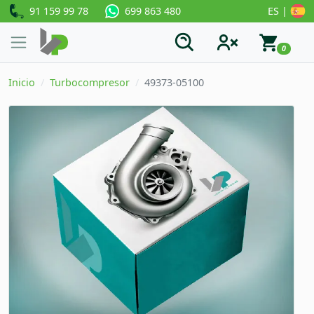
91 159 99 78
ES |
699 863 480
0
Inicio
Turbocompresor
49373-05100