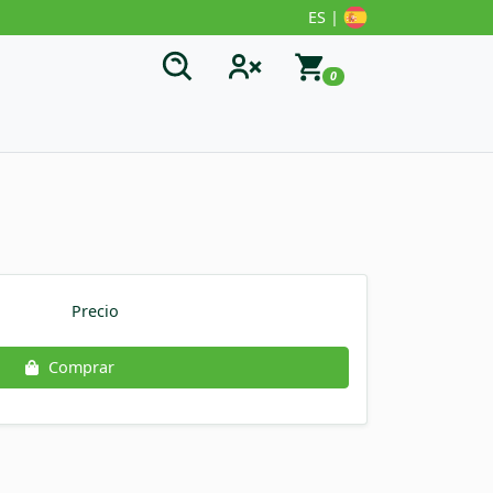
ES |
0
Precio
Comprar