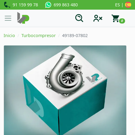
91 159 99 78
ES |
699 863 480
0
Inicio
Turbocompresor
49189-07802