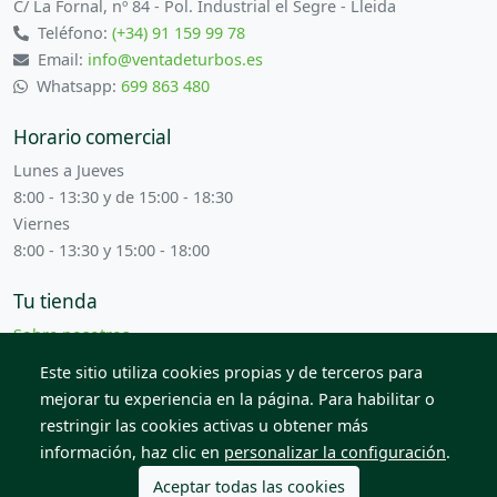
C/ La Fornal, nº 84 - Pol. Industrial el Segre - Lleida
Teléfono:
(+34) 91 159 99 78
Email:
info@ventadeturbos.es
Whatsapp:
699 863 480
Horario comercial
Lunes a Jueves
8:00 - 13:30 y de 15:00 - 18:30
Viernes
8:00 - 13:30 y 15:00 - 18:00
Tu tienda
Sobre nosotros
Términos y condiciones
Este sitio utiliza cookies propias y de terceros para
Contacta con nosotros
mejorar tu experiencia en la página. Para habilitar o
restringir las cookies activas u obtener más
información, haz clic en
personalizar la configuración
.
© 2026 Todos los derechos reservados. Venta de Piezas
2012 S.L.
Aceptar todas las cookies