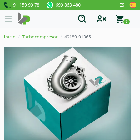
91 159 99 78
ES |
699 863 480
0
Inicio
Turbocompresor
49189-01365