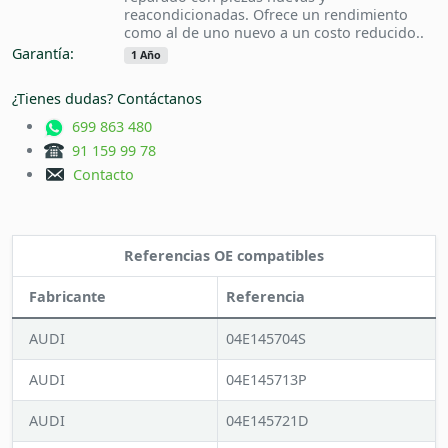
reacondicionadas. Ofrece un rendimiento
como al de uno nuevo a un costo reducido..
Garantía:
1 Año
¿Tienes dudas? Contáctanos
699 863 480
91 159 99 78
Contacto
Referencias OE compatibles
Fabricante
Referencia
AUDI
04E145704S
AUDI
04E145713P
AUDI
04E145721D