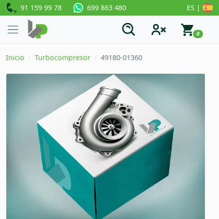
91 159 99 78
ES |
699 863 480
0
Inicio
Turbocompresor
49180-01360