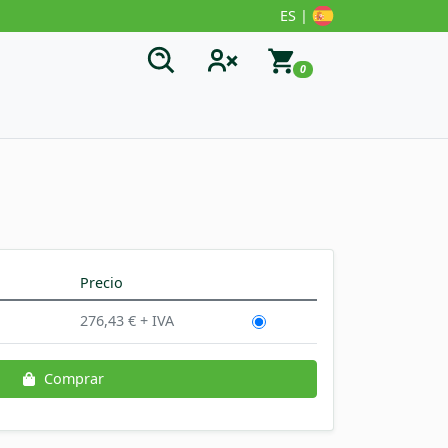
ES |
0
Precio
276,43 € + IVA
Comprar