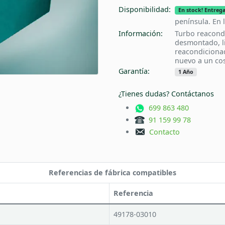
Disponibilidad:
En stock! Entrega
península. En 
Información:
Turbo reacond
desmontado, l
reacondiciona
nuevo a un cos
Garantía:
1 Año
¿Tienes dudas? Contáctanos
699 863 480
91 159 99 78
Contacto
Referencias de fábrica compatibles
Referencia
49178-03010