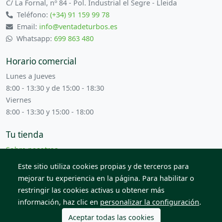
C/ La Fornal, nº 84 - Pol. Industrial el Segre - Lleida
Teléfono:
(+34) 91 159 99 78
Email:
info@ventadeturbos.es
Whatsapp:
699 863 480
Horario comercial
Lunes a Jueves
8:00 - 13:30 y de 15:00 - 18:30
Viernes
8:00 - 13:30 y 15:00 - 18:00
Tu tienda
Sobre nosotros
Términos y condiciones
Este sitio utiliza cookies propias y de terceros para
Contacta con nosotros
mejorar tu experiencia en la página. Para habilitar o
restringir las cookies activas u obtener más
información, haz clic en
personalizar la configuración
.
© 2026 Todos los derechos reservados. Venta de Piezas
2012 S.L.
Aceptar todas las cookies