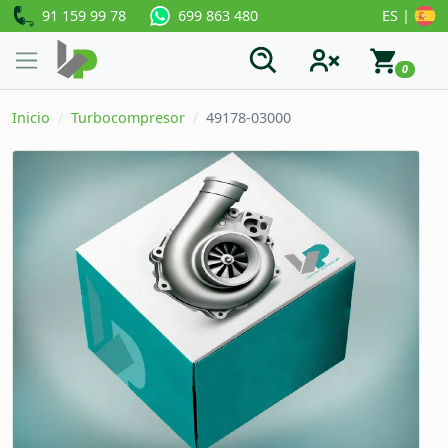
91 159 99 78
ES |
699 863 480
0
Inicio
Turbocompresor
49178-03000