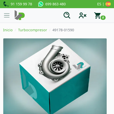
91 159 99 78
ES |
699 863 480
0
Inicio
Turbocompresor
49178-01590