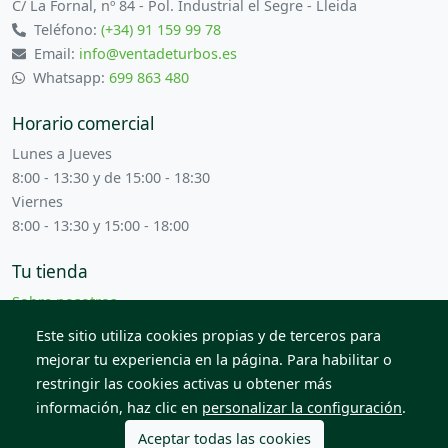
C/ La Fornal, nº 84 - Pol. Industrial el Segre - Lleida
Teléfono:
(+34) 91 159 99 78
Email:
info@ventadeturbos.es
Whatsapp:
699 863 480
Horario comercial
Lunes a Jueves
8:00 - 13:30 y de 15:00 - 18:30
Viernes
8:00 - 13:30 y 15:00 - 18:00
Tu tienda
Sobre nosotros
Términos y condiciones
Este sitio utiliza cookies propias y de terceros para
Contacta con nosotros
mejorar tu experiencia en la página. Para habilitar o
restringir las cookies activas u obtener más
información, haz clic en
personalizar la configuración
.
© 2026 Todos los derechos reservados. Venta de Piezas
2012 S.L.
Aceptar todas las cookies