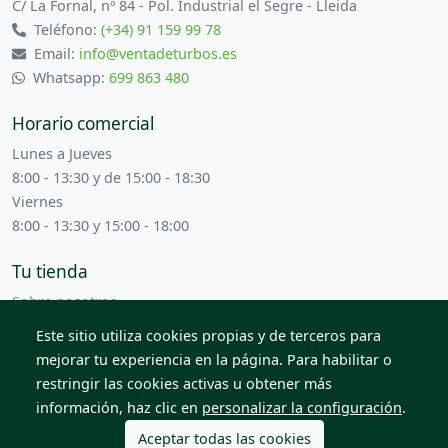
C/ La Fornal, nº 84 - Pol. Industrial el Segre - Lleida
Teléfono:
(+34) 91 159 99 78
Email:
info@ventadeturbos.es
Whatsapp:
699 863 480
Horario comercial
Lunes a Jueves
8:00 - 13:30 y de 15:00 - 18:30
Viernes
8:00 - 13:30 y 15:00 - 18:00
Tu tienda
Sobre nosotros
Términos y condiciones
Este sitio utiliza cookies propias y de terceros para
Contacta con nosotros
mejorar tu experiencia en la página. Para habilitar o
restringir las cookies activas u obtener más
información, haz clic en
personalizar la configuración
.
© 2026 Todos los derechos reservados. Venta de Piezas
2012 S.L.
Aceptar todas las cookies