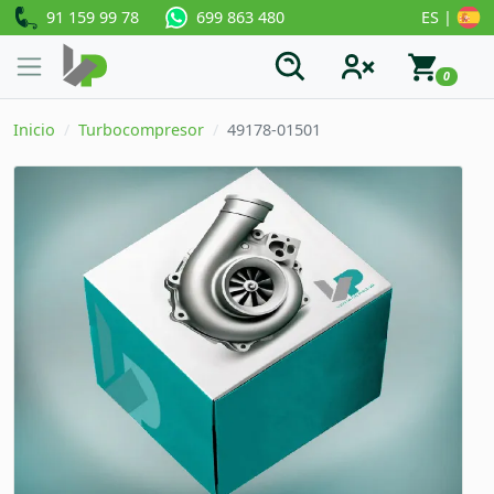
91 159 99 78
ES |
699 863 480
0
Inicio
Turbocompresor
49178-01501