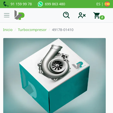
91 159 99 78
ES |
699 863 480
0
Inicio
Turbocompresor
49178-01410