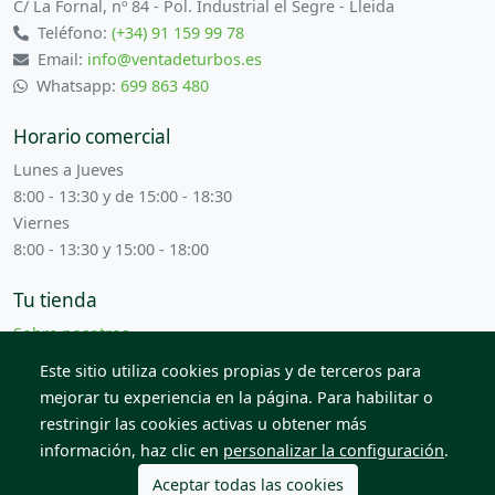
C/ La Fornal, nº 84 - Pol. Industrial el Segre - Lleida
Teléfono:
(+34) 91 159 99 78
Email:
info@ventadeturbos.es
Whatsapp:
699 863 480
Horario comercial
Lunes a Jueves
8:00 - 13:30 y de 15:00 - 18:30
Viernes
8:00 - 13:30 y 15:00 - 18:00
Tu tienda
Sobre nosotros
Términos y condiciones
Este sitio utiliza cookies propias y de terceros para
Contacta con nosotros
mejorar tu experiencia en la página. Para habilitar o
restringir las cookies activas u obtener más
información, haz clic en
personalizar la configuración
.
© 2026 Todos los derechos reservados. Venta de Piezas
2012 S.L.
Aceptar todas las cookies