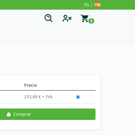
ES |
0
Precio
253,68 € + IVA
Comprar