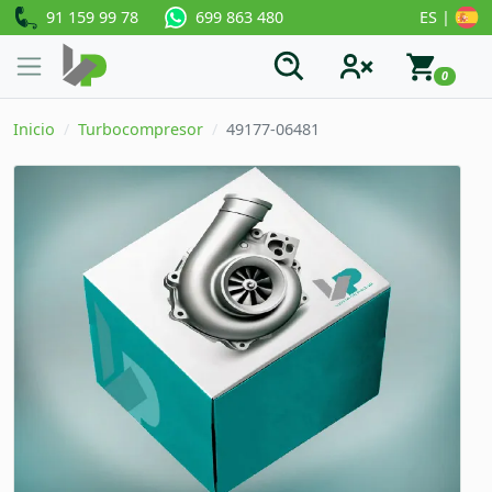
91 159 99 78
ES |
699 863 480
0
Inicio
Turbocompresor
49177-06481