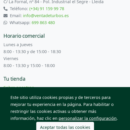
C/ La Fornal, nº 84 - Pol. Industrial el Segre - Lleida
Teléfono:
(+34) 91 159 99 78
Email:
info@ventadeturbos.es
Whatsapp:
699 863 480
Horario comercial
Lunes a Jueves
8:00 - 13:30 y de 15:00 - 18:30
Viernes
8:00 - 13:30 y 15:00 - 18:00
Tu tienda
Sobre nosotros
Términos y condiciones
Este sitio utiliza cookies propias y de terceros para
Contacta con nosotros
mejorar tu experiencia en la página. Para habilitar o
restringir las cookies activas u obtener más
información, haz clic en
personalizar la configuración
.
© 2026 Todos los derechos reservados. Venta de Piezas
2012 S.L.
Aceptar todas las cookies