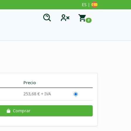
ES |
0
Precio
253,68 € + IVA
Comprar