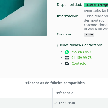
Disponibilidad:
En stock! Entrega
península. En 
Información:
Turbo reacond
desmontado, l
reacondiciona
nuevo a un cos
Garantía:
1 Año
¿Tienes dudas? Contáctanos
699 863 480
91 159 99 78
Contacto
Referencias de fábrica compatibles
Referencia
49177-02640