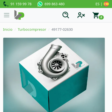
91 159 99 78
ES |
699 863 480
0
Inicio
Turbocompresor
49177-02630