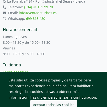
C/ La Fornal, nº 84 - Pol. Industrial el Segre - Lleida
Teléfono:
(+34) 91 159 99 78
Email:
info@ventadeturbos.es
Whatsapp:
699 863 480
Horario comercial
Lunes a Jueves
8:00 - 13:30 y de 15:00 - 18:30
Viernes
8:00 - 13:30 y 15:00 - 18:00
Tu tienda
Sobre nosotros
Términos y condiciones
Este sitio utiliza cookies propias y de terceros para
Contacta con nosotros
mejorar tu experiencia en la página. Para habilitar o
restringir las cookies activas u obtener más
información, haz clic en
personalizar la configuración
.
© 2026 Todos los derechos reservados. Venta de Piezas
2012 S.L.
Aceptar todas las cookies