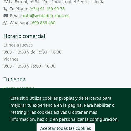
C/ La Fornal, nº 84 - Pol. Industrial el Segre - Lleida
Teléfono:
(+34) 91 159 99 78
Email:
info@ventadeturbos.es
Whatsapp:
699 863 480
Horario comercial
Lunes a Jueves
8:00 - 13:30 y de 15:00 - 18:30
Viernes
8:00 - 13:30 y 15:00 - 18:00
Tu tienda
Sobre nosotros
Términos y condiciones
Este sitio utiliza cookies propias y de terceros para
Contacta con nosotros
mejorar tu experiencia en la página. Para habilitar o
restringir las cookies activas u obtener más
información, haz clic en
personalizar la configuración
.
© 2026 Todos los derechos reservados. Venta de Piezas
2012 S.L.
Aceptar todas las cookies