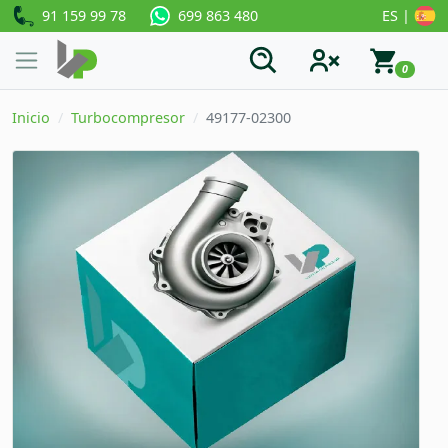
91 159 99 78
ES |
699 863 480
0
Inicio
Turbocompresor
49177-02300