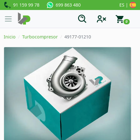
91 159 99 78
ES |
699 863 480
0
Inicio
Turbocompresor
49177-01210