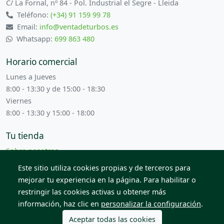
C/ La Fornal, nº 84 - Pol. Industrial el Segre - Lleida
Teléfono:
(+34) 91 159 99 78
Email:
info@ventadeturbos.es
Whatsapp:
699 863 480
Horario comercial
Lunes a Jueves
8:00 - 13:30 y de 15:00 - 18:30
Viernes
8:00 - 13:30 y 15:00 - 18:00
Tu tienda
Sobre nosotros
Términos y condiciones
Este sitio utiliza cookies propias y de terceros para
Contacta con nosotros
mejorar tu experiencia en la página. Para habilitar o
restringir las cookies activas u obtener más
información, haz clic en
personalizar la configuración
.
© 2026 Todos los derechos reservados. Venta de Piezas
2012 S.L.
Aceptar todas las cookies