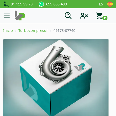
91 159 99 78
ES |
699 863 480
0
Inicio
Turbocompresor
49173-07740