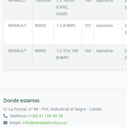
RENAULT
TWINGO
1.2 Turbo
100
Gasolina
2
(CN0C,
2
CN0F)
RENAULT
WIND
1.2 (E4MF)
101
Gasolina
2
2
RENAULT
WIND
1.2 TCe 100
102
Gasolina
2
(E4MF)
2
Donde estamos
C/ La Fornal, nº 84 - Pol. Industrial el Segre - Lleida
Teléfono:
(+34) 91 159 99 78
Email:
info@ventadeturbos.es