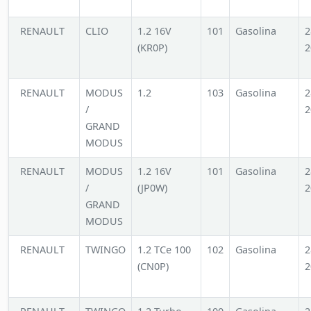
RENAULT
CLIO
1.2 16V
101
Gasolina
2
(KR0P)
2
RENAULT
MODUS
1.2
103
Gasolina
2
/
2
GRAND
MODUS
RENAULT
MODUS
1.2 16V
101
Gasolina
2
/
(JP0W)
2
GRAND
MODUS
RENAULT
TWINGO
1.2 TCe 100
102
Gasolina
2
(CN0P)
2