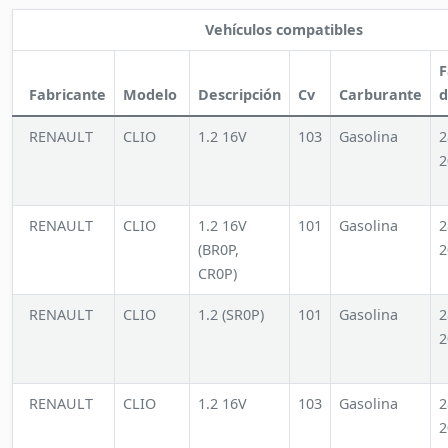
Vehículos compatibles
F
Fabricante
Modelo
Descripción
Cv
Carburante
d
RENAULT
CLIO
1.2 16V
103
Gasolina
2
2
RENAULT
CLIO
1.2 16V
101
Gasolina
2
(BR0P,
2
CR0P)
RENAULT
CLIO
1.2 (SR0P)
101
Gasolina
2
2
RENAULT
CLIO
1.2 16V
103
Gasolina
2
2