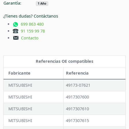
Garantía:
1 Año
¿Tienes dudas? Contáctanos
699 863 480
91 159 99 78
Contacto
Referencias OE compatibles
Fabricante
Referencia
MITSUBISHI
49173-07621
MITSUBISHI
4917307600
MITSUBISHI
4917307610
MITSUBISHI
4917307615