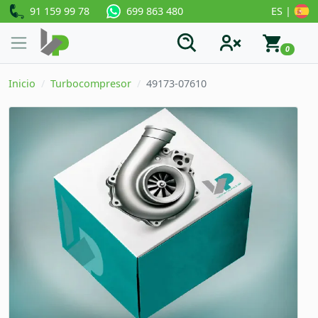
91 159 99 78
ES |
699 863 480
0
Inicio
Turbocompresor
49173-07610