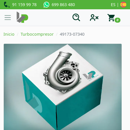
91 159 99 78
ES |
699 863 480
0
Inicio
Turbocompresor
49173-07340