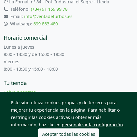
C/ La Fornal, nº 84 - Pol. Industrial el Segre - Lleida
Teléfono:
(+34) 91 159 99 78
Email:
info@ventadeturbos.es
Whatsapp:
699 863 480
Horario comercial
Lunes a Jueves
8:00 - 13:30 y de 15:00 - 18:30
Viernes
8:00 - 13:30 y 15:00 - 18:00
Tu tienda
Sobre nosotros
Términos y condiciones
Este sitio utiliza cookies propias y de terceros para
Contacta con nosotros
mejorar tu experiencia en la página. Para habilitar o
restringir las cookies activas u obtener más
información, haz clic en
personalizar la configuración
.
© 2026 Todos los derechos reservados. Venta de Piezas
2012 S.L.
Aceptar todas las cookies