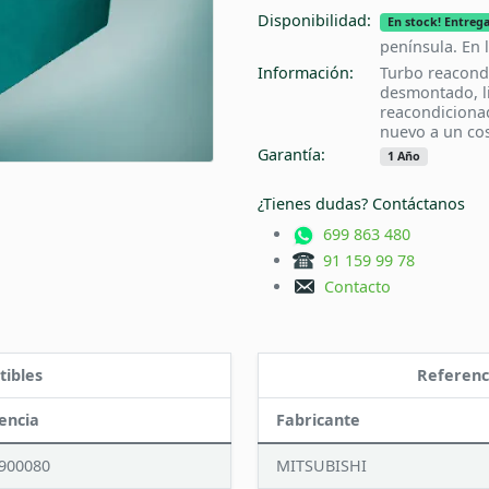
Disponibilidad:
En stock! Entrega
península. En 
Información:
Turbo reacond
desmontado, l
reacondiciona
nuevo a un cos
Garantía:
1 Año
¿Tienes dudas? Contáctanos
699 863 480
91 159 99 78
Contacto
tibles
Referenc
encia
Fabricante
900080
MITSUBISHI