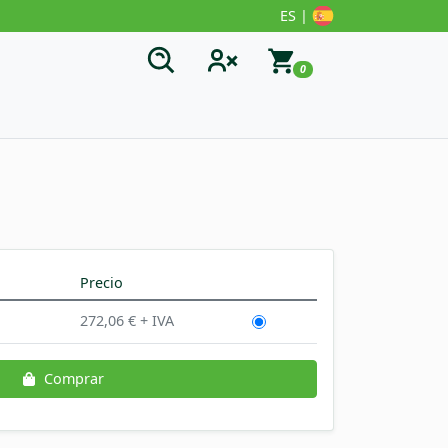
ES |
0
Precio
272,06 € + IVA
Comprar