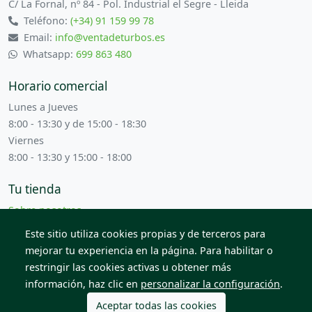
C/ La Fornal, nº 84 - Pol. Industrial el Segre - Lleida
Teléfono:
(+34) 91 159 99 78
Email:
info@ventadeturbos.es
Whatsapp:
699 863 480
Horario comercial
Lunes a Jueves
8:00 - 13:30 y de 15:00 - 18:30
Viernes
8:00 - 13:30 y 15:00 - 18:00
Tu tienda
Sobre nosotros
Términos y condiciones
Este sitio utiliza cookies propias y de terceros para
Contacta con nosotros
mejorar tu experiencia en la página. Para habilitar o
restringir las cookies activas u obtener más
información, haz clic en
personalizar la configuración
.
© 2026 Todos los derechos reservados. Venta de Piezas
2012 S.L.
Aceptar todas las cookies