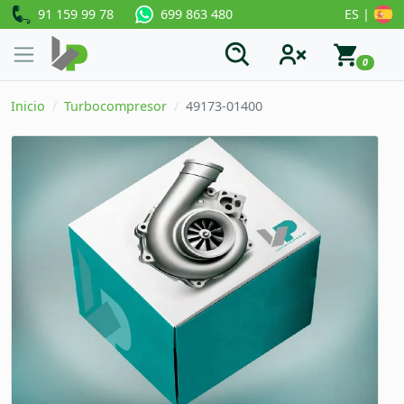
91 159 99 78
ES |
699 863 480
0
Inicio
Turbocompresor
49173-01400