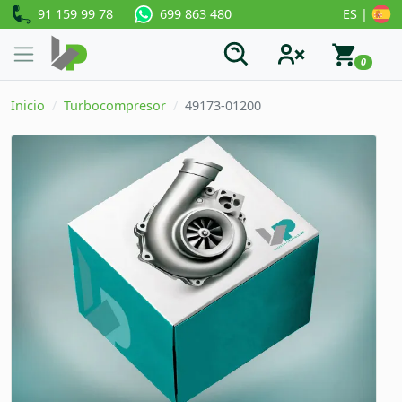
91 159 99 78
ES |
699 863 480
0
Inicio
Turbocompresor
49173-01200