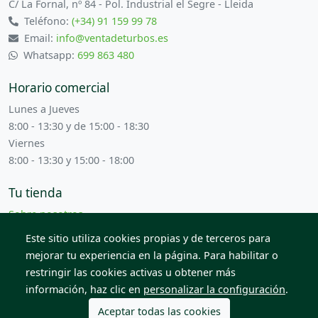
C/ La Fornal, nº 84 - Pol. Industrial el Segre - Lleida
Teléfono:
(+34) 91 159 99 78
Email:
info@ventadeturbos.es
Whatsapp:
699 863 480
Horario comercial
Lunes a Jueves
8:00 - 13:30 y de 15:00 - 18:30
Viernes
8:00 - 13:30 y 15:00 - 18:00
Tu tienda
Sobre nosotros
Términos y condiciones
Este sitio utiliza cookies propias y de terceros para
Contacta con nosotros
mejorar tu experiencia en la página. Para habilitar o
restringir las cookies activas u obtener más
información, haz clic en
personalizar la configuración
.
© 2026 Todos los derechos reservados. Venta de Piezas
2012 S.L.
Aceptar todas las cookies