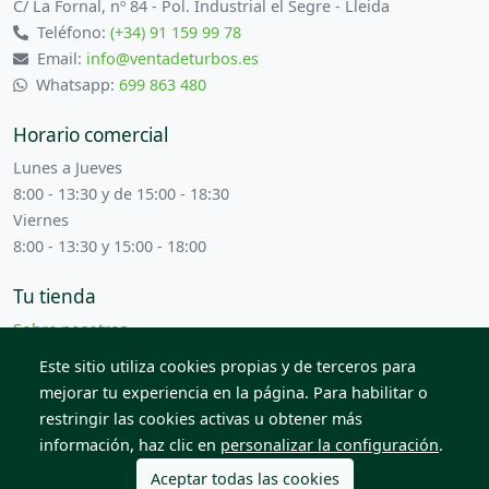
C/ La Fornal, nº 84 - Pol. Industrial el Segre - Lleida
Teléfono:
(+34) 91 159 99 78
Email:
info@ventadeturbos.es
Whatsapp:
699 863 480
Horario comercial
Lunes a Jueves
8:00 - 13:30 y de 15:00 - 18:30
Viernes
8:00 - 13:30 y 15:00 - 18:00
Tu tienda
Sobre nosotros
Términos y condiciones
Este sitio utiliza cookies propias y de terceros para
Contacta con nosotros
mejorar tu experiencia en la página. Para habilitar o
restringir las cookies activas u obtener más
información, haz clic en
personalizar la configuración
.
© 2026 Todos los derechos reservados. Venta de Piezas
2012 S.L.
Aceptar todas las cookies