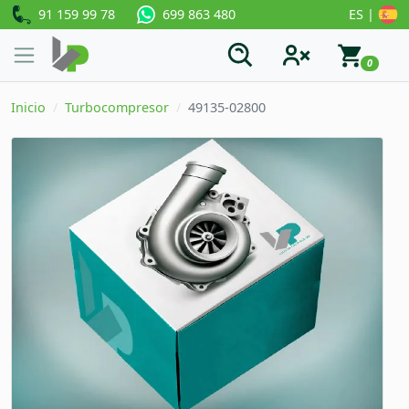
91 159 99 78
ES |
699 863 480
0
Inicio
Turbocompresor
49135-02800