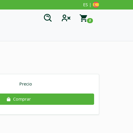
ES |
0
Precio
Comprar