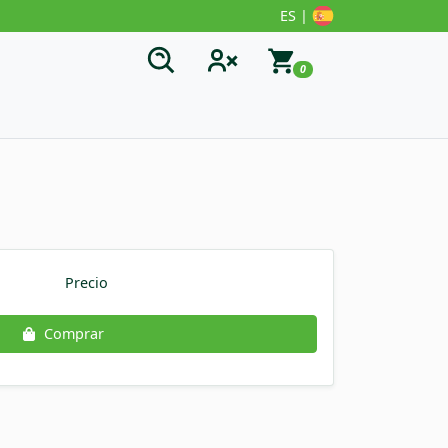
ES |
0
Precio
Comprar