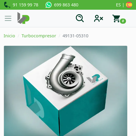
91 159 99 78
ES |
699 863 480
0
Inicio
Turbocompresor
49131-05310