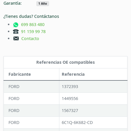
Garantía:
1 Año
¿Tienes dudas? Contáctanos
699 863 480
91 159 99 78
Contacto
Referencias OE compatibles
Fabricante
Referencia
FORD
1372393
FORD
1449556
FORD
1567327
FORD
6C1Q-6K682-CD