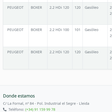
PEUGEOT
BOXER
2.2 HDi 120
120
Gasóleo
2
2
PEUGEOT
BOXER
2.2 HDi 100
101
Gasóleo
2
2
PEUGEOT
BOXER
2.2 HDi 120
120
Gasóleo
2
2
Donde estamos
C/ La Fornal, nº 84 - Pol. Industrial el Segre - Lleida
Teléfono:
(+34) 91 159 99 78