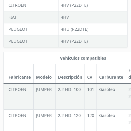
CITROËN
4HV (P22DTE)
FIAT
4HV
PEUGEOT
4HU (P22DTE)
PEUGEOT
4HV (P22DTE)
Vehículos compatibles
F
Fabricante
Modelo
Descripción
Cv
Carburante
d
CITROËN
JUMPER
2.2 HDi 100
101
Gasóleo
2
2
CITROËN
JUMPER
2.2 HDi 120
120
Gasóleo
2
2