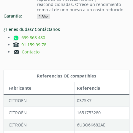
reacondicionadas. Ofrece un rendimiento
como al de uno nuevo a un costo reducido..
Garantía:
1 Año
¿Tienes dudas? Contáctanos
699 863 480
91 159 99 78
Contacto
Referencias OE compatibles
Fabricante
Referencia
CITROËN
0375K7
CITROËN
1651753280
CITROËN
6U3Q6K682AE