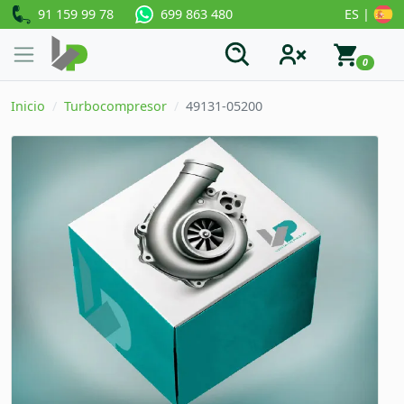
91 159 99 78
ES |
699 863 480
0
Inicio
Turbocompresor
49131-05200