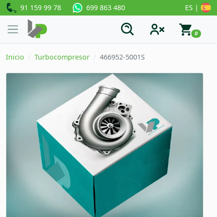
91 159 99 78
ES |
699 863 480
0
Inicio
Turbocompresor
466952-5001S