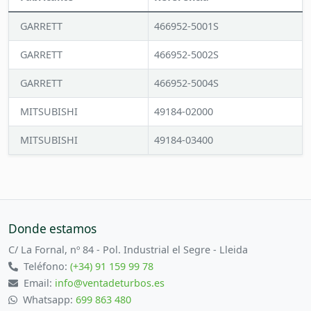
GARRETT
466952-5001S
GARRETT
466952-5002S
GARRETT
466952-5004S
MITSUBISHI
49184-02000
MITSUBISHI
49184-03400
Donde estamos
C/ La Fornal, nº 84 - Pol. Industrial el Segre - Lleida
Teléfono:
(+34) 91 159 99 78
Email:
info@ventadeturbos.es
Whatsapp:
699 863 480