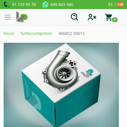
91 159 99 78
ES |
699 863 480
0
Inicio
Turbocompresor
466852-5001S