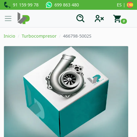
91 159 99 78
ES |
699 863 480
0
Inicio
Turbocompresor
466798-5002S