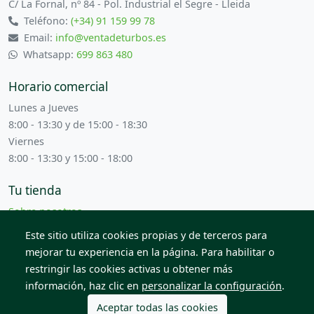
C/ La Fornal, nº 84 - Pol. Industrial el Segre - Lleida
Teléfono:
(+34) 91 159 99 78
Email:
info@ventadeturbos.es
Whatsapp:
699 863 480
Horario comercial
Lunes a Jueves
8:00 - 13:30 y de 15:00 - 18:30
Viernes
8:00 - 13:30 y 15:00 - 18:00
Tu tienda
Sobre nosotros
Términos y condiciones
Este sitio utiliza cookies propias y de terceros para
Contacta con nosotros
mejorar tu experiencia en la página. Para habilitar o
restringir las cookies activas u obtener más
información, haz clic en
personalizar la configuración
.
© 2026 Todos los derechos reservados. Venta de Piezas
2012 S.L.
Aceptar todas las cookies