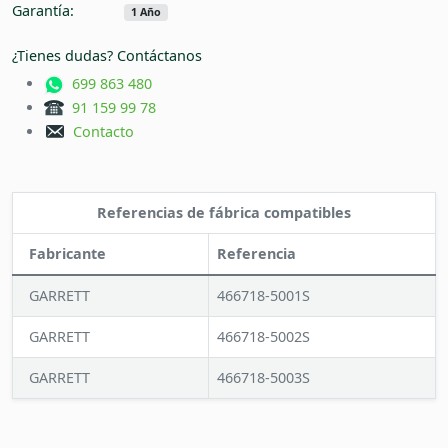
Garantía:
1 Año
¿Tienes dudas? Contáctanos
699 863 480
91 159 99 78
Contacto
Referencias de fábrica compatibles
Fabricante
Referencia
GARRETT
466718-5001S
GARRETT
466718-5002S
GARRETT
466718-5003S