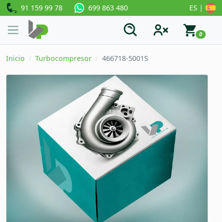
91 159 99 78
ES |
699 863 480
0
Inicio
Turbocompresor
466718-5001S