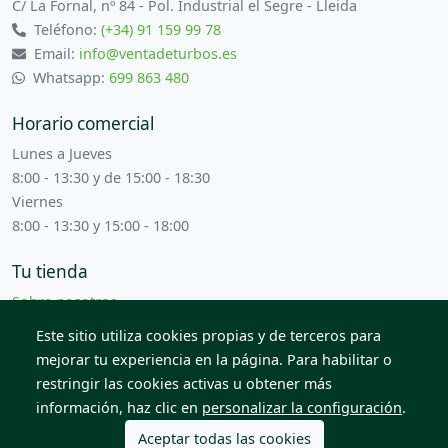
C/ La Fornal, nº 84 - Pol. Industrial el Segre - Lleida
Teléfono:
(+34) 91 159 99 78
Email:
info@ventadeturbos.es
Whatsapp:
699 863 480
Horario comercial
Lunes a Jueves
8:00 - 13:30 y de 15:00 - 18:30
Viernes
8:00 - 13:30 y 15:00 - 18:00
Tu tienda
Sobre nosotros
Términos y condiciones
Este sitio utiliza cookies propias y de terceros para
Contacta con nosotros
mejorar tu experiencia en la página. Para habilitar o
restringir las cookies activas u obtener más
información, haz clic en
personalizar la configuración
.
© 2026 Todos los derechos reservados. Venta de Piezas
2012 S.L.
Aceptar todas las cookies