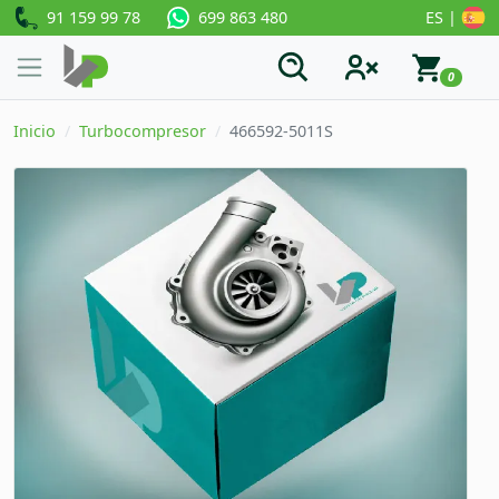
91 159 99 78
ES |
699 863 480
0
Inicio
Turbocompresor
466592-5011S