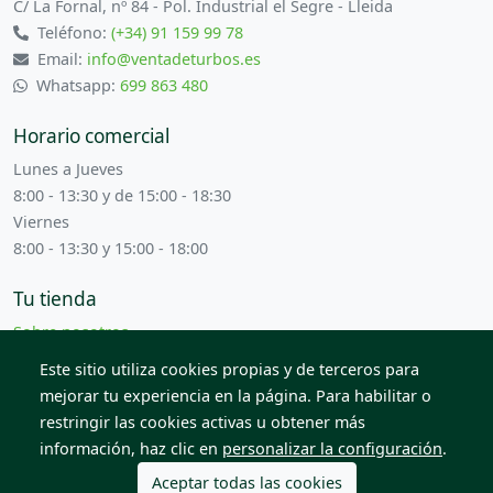
C/ La Fornal, nº 84 - Pol. Industrial el Segre - Lleida
Teléfono:
(+34) 91 159 99 78
Email:
info@ventadeturbos.es
Whatsapp:
699 863 480
Horario comercial
Lunes a Jueves
8:00 - 13:30 y de 15:00 - 18:30
Viernes
8:00 - 13:30 y 15:00 - 18:00
Tu tienda
Sobre nosotros
Términos y condiciones
Este sitio utiliza cookies propias y de terceros para
Contacta con nosotros
mejorar tu experiencia en la página. Para habilitar o
restringir las cookies activas u obtener más
información, haz clic en
personalizar la configuración
.
© 2026 Todos los derechos reservados. Venta de Piezas
2012 S.L.
Aceptar todas las cookies