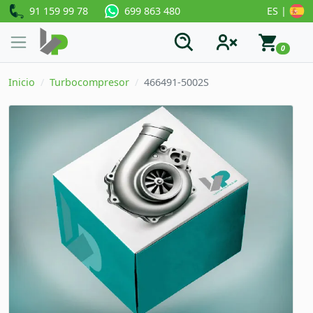
91 159 99 78
ES |
699 863 480
0
Inicio
Turbocompresor
466491-5002S