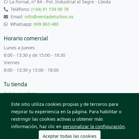
C/ La Fornal, nº 84 - Pol. Industrial el Segre - Lleida
Teléfono:
(+34) 91 159 99 78
Email:
info@ventadeturbos.es
Whatsapp:
699 863 480
Horario comercial
Lunes a Jueves
8:00 - 13:30 y de 15:00 - 18:30
Viernes
8:00 - 13:30 y 15:00 - 18:00
Tu tienda
Sobre nosotros
Términos y condiciones
Este sitio utiliza cookies propias y de terceros para
Contacta con nosotros
mejorar tu experiencia en la página. Para habilitar o
restringir las cookies activas u obtener más
información, haz clic en
personalizar la configuración
.
© 2026 Todos los derechos reservados. Venta de Piezas
2012 S.L.
Aceptar todas las cookies