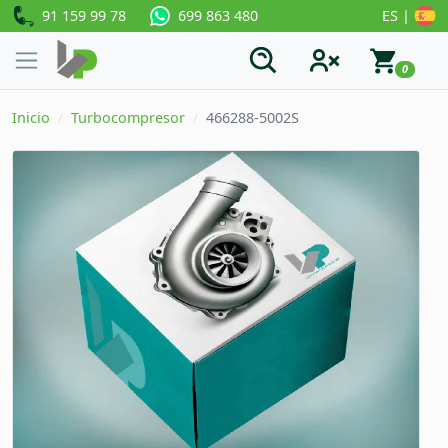
91 159 99 78
ES |
699 863 480
0
Inicio
Turbocompresor
466288-5002S