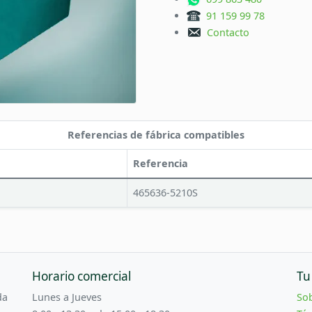
91 159 99 78
Contacto
Referencias de fábrica compatibles
Referencia
465636-5210S
Horario comercial
Tu
da
Lunes a Jueves
So