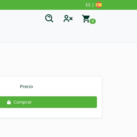
ES |
0
Precio
Comprar