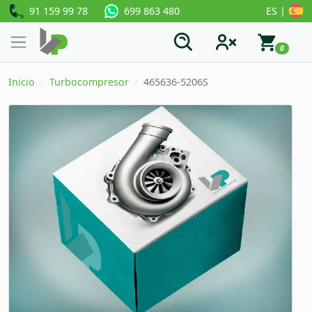
91 159 99 78
ES |
699 863 480
0
Inicio
Turbocompresor
465636-5206S