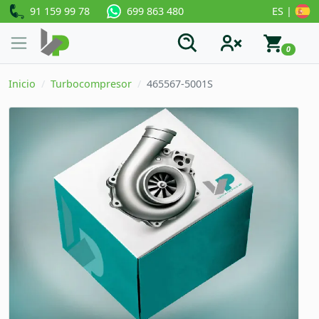
91 159 99 78
ES |
699 863 480
0
Inicio
Turbocompresor
465567-5001S