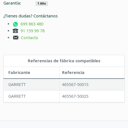
Garantía:
1 Año
¿Tienes dudas? Contáctanos
699 863 480
91 159 99 78
Contacto
Referencias de fábrica compatibles
Fabricante
Referencia
GARRETT
465567-5001S
GARRETT
465567-5002S