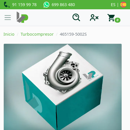
91 159 99 78
ES |
699 863 480
0
Inicio
Turbocompresor
465159-5002S