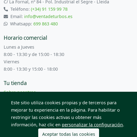
C/ La Fornal, nº 84 - Pol. Industrial el Segre - Lleida
Teléfono:
(+34) 91 159 99 78
Email:
info@ventadeturbos.es
Whatsapp:
699 863 480
Horario comercial
Lunes a Jueves
8:00 - 13:30 y de 15:00 - 18:30
Viernes
8:00 - 13:30 y 15:00 - 18:00
Tu tienda
Sobre nosotros
Términos y condiciones
Este sitio utiliza cookies propias y de terceros para
Contacta con nosotros
mejorar tu experiencia en la página. Para habilitar o
restringir las cookies activas u obtener más
información, haz clic en
personalizar la configuración
.
© 2026 Todos los derechos reservados. Venta de Piezas
2012 S.L.
Aceptar todas las cookies