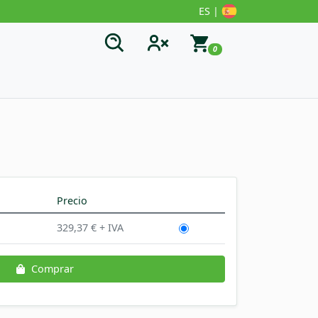
ES |
0
Precio
329,37 € + IVA
Comprar