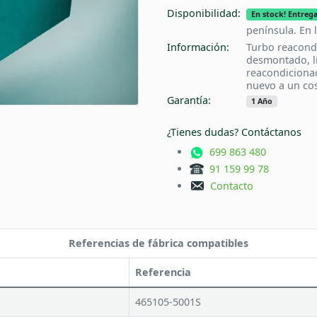
Disponibilidad:
En stock! Entrega
península. En 
Información:
Turbo reacond
desmontado, l
reacondiciona
nuevo a un cos
Garantía:
1 Año
¿Tienes dudas? Contáctanos
699 863 480
91 159 99 78
Contacto
Referencias de fábrica compatibles
Referencia
465105-5001S