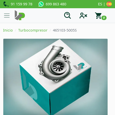
91 159 99 78
ES |
699 863 480
0
Inicio
Turbocompresor
465103-5005S