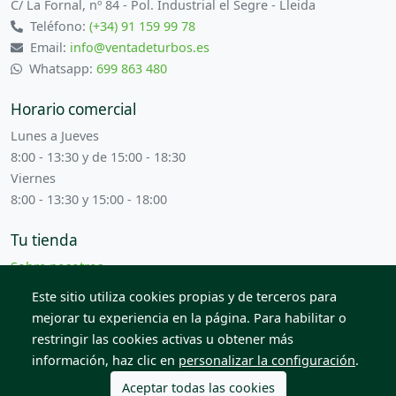
C/ La Fornal, nº 84 - Pol. Industrial el Segre - Lleida
Teléfono:
(+34) 91 159 99 78
Email:
info@ventadeturbos.es
Whatsapp:
699 863 480
Horario comercial
Lunes a Jueves
8:00 - 13:30 y de 15:00 - 18:30
Viernes
8:00 - 13:30 y 15:00 - 18:00
Tu tienda
Sobre nosotros
Términos y condiciones
Este sitio utiliza cookies propias y de terceros para
Contacta con nosotros
mejorar tu experiencia en la página. Para habilitar o
restringir las cookies activas u obtener más
información, haz clic en
personalizar la configuración
.
© 2026 Todos los derechos reservados. Venta de Piezas
2012 S.L.
Aceptar todas las cookies