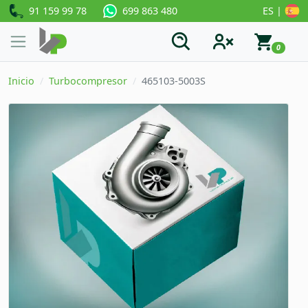
91 159 99 78
ES |
699 863 480
0
Inicio
Turbocompresor
465103-5003S