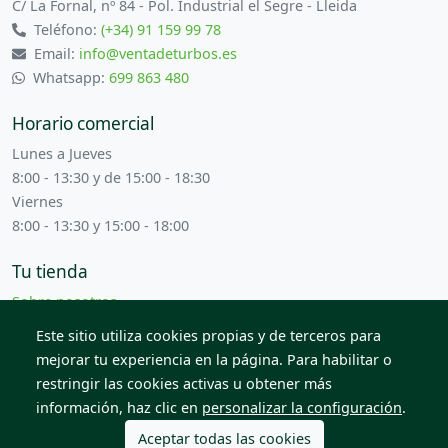
C/ La Fornal, nº 84 - Pol. Industrial el Segre - Lleida
Teléfono:
(+34) 91 159 99 78
Email:
info@ventadeturbos.es
Whatsapp:
699 863 480
Horario comercial
Lunes a Jueves
8:00 - 13:30 y de 15:00 - 18:30
Viernes
8:00 - 13:30 y 15:00 - 18:00
Tu tienda
Sobre nosotros
Términos y condiciones
Este sitio utiliza cookies propias y de terceros para
Contacta con nosotros
mejorar tu experiencia en la página. Para habilitar o
restringir las cookies activas u obtener más
información, haz clic en
personalizar la configuración
.
© 2026 Todos los derechos reservados. Venta de Piezas
2012 S.L.
Aceptar todas las cookies