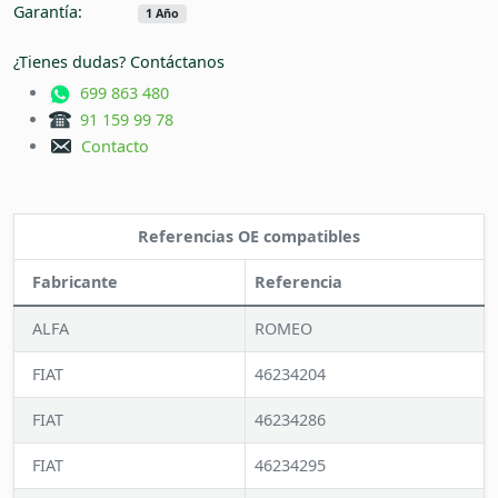
Garantía:
1 Año
¿Tienes dudas? Contáctanos
699 863 480
91 159 99 78
Contacto
Referencias OE compatibles
Fabricante
Referencia
ALFA
ROMEO
FIAT
46234204
FIAT
46234286
FIAT
46234295