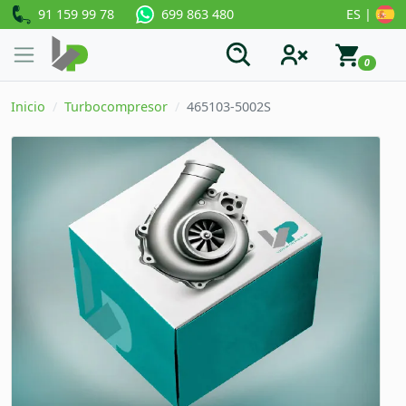
91 159 99 78
ES |
699 863 480
0
Inicio
Turbocompresor
465103-5002S