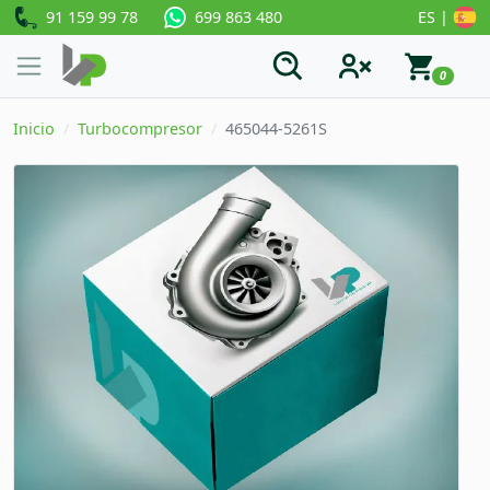
91 159 99 78
ES |
699 863 480
0
Inicio
Turbocompresor
465044-5261S